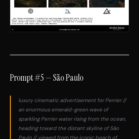
Prompt #5 — São Paulo
luxury cinematic advertisement for Perrier //
an enormous emerald-green wave of
sparkling Perrier water rising from the ocean,
heading toward the distant skyline of São
Paulo // viewed from the iconic beach of