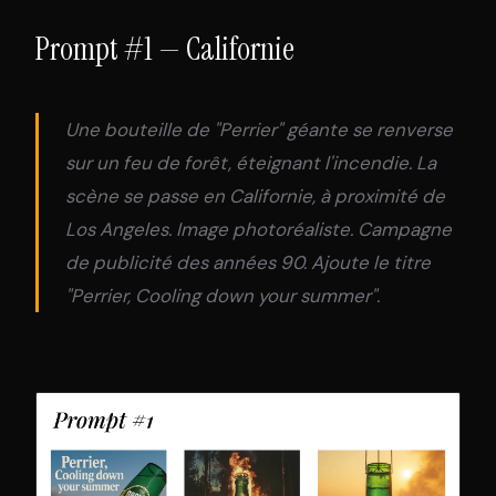
Prompt #1 — Californie
Une bouteille de "Perrier" géante se renverse
sur un feu de forêt, éteignant l'incendie. La
scène se passe en Californie, à proximité de
Los Angeles. Image photoréaliste. Campagne
de publicité des années 90. Ajoute le titre
"Perrier, Cooling down your summer".