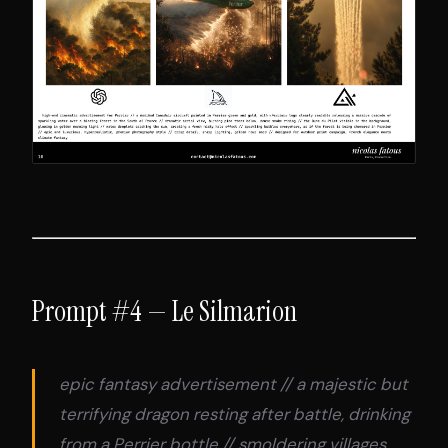
Prompt #4 — Le Silmarion
epic fantasy advertisement // a majestic but
terrifying dragon resting after battle, drinking
from a Perrier bottle // smoldering villages