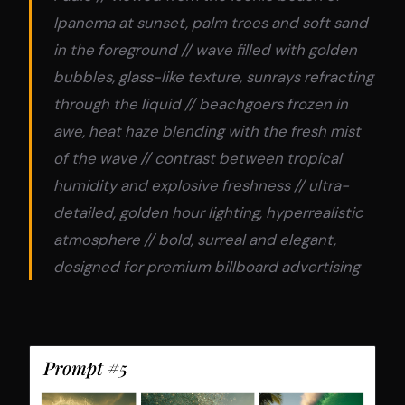
Ipanema at sunset, palm trees and soft sand
in the foreground // wave filled with golden
bubbles, glass-like texture, sunrays refracting
through the liquid // beachgoers frozen in
awe, heat haze blending with the fresh mist
of the wave // contrast between tropical
humidity and explosive freshness // ultra-
detailed, golden hour lighting, hyperrealistic
atmosphere // bold, surreal and elegant,
designed for premium billboard advertising