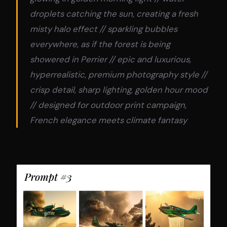
droplets catching the sun, creating a fresh
misty halo effect // sparkling bubbles
everywhere, as if the forest is being
showered in Perrier // epic and luxurious,
hyperrealistic, premium photography style //
crisp detail, sharp lighting, golden hour mood
// designed for outdoor print campaign,
French elegance meets climate fantasy