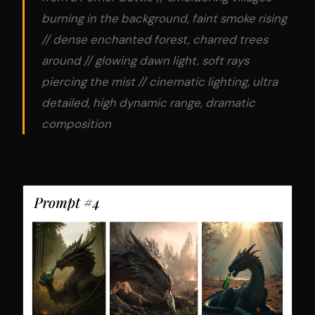
burning in the background, faint smoke rising
// dense enchanted forest, charred trees
around // glowing dawn light, soft rays
piercing the mist // cinematic lighting, ultra
detailed, high dynamic range, dramatic
composition